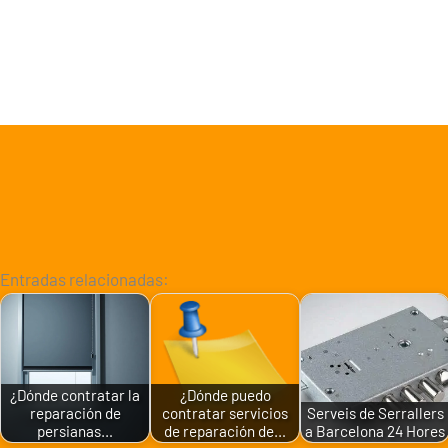
Entradas relacionadas:
¿Dónde contratar la
¿Dónde puedo
reparación de
contratar servicios
Serveis de Serrallers
persianas…
de reparación de…
a Barcelona 24 Hores