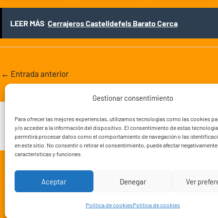
LEER MÁS
Cerrajeros Castelldefels Barato Cerca
←
Entrada anterior
Gestionar consentimiento
Nuestros trabajos
FAQ’s
Blog
Zonas de tra
Para ofrecer las mejores experiencias, utilizamos tecnologías como las cookies p
y/o acceder a la información del dispositivo. El consentimiento de estas tecnologí
permitirá procesar datos como el comportamiento de navegación o las identificac
en este sitio. No consentir o retirar el consentimiento, puede afectar negativamente 
características y funciones.
Aceptar
Denegar
Ver prefe
Política de cookies
Política de cookies