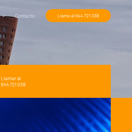
Contacto
Llame al 644 721 038
Llamar al
644 721 038