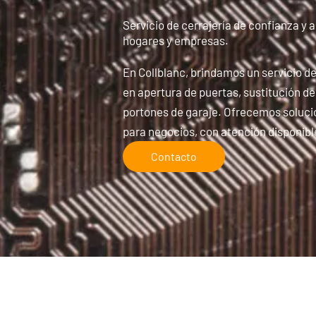
Servicio de cerrajería de confianza y a
hogares y empresas.
En Collblanc, brindamos un servicio de
en apertura de puertas, sustitución d
portones de garaje. Ofrecemos soluci
para negocios, con atención disponible
Contacto