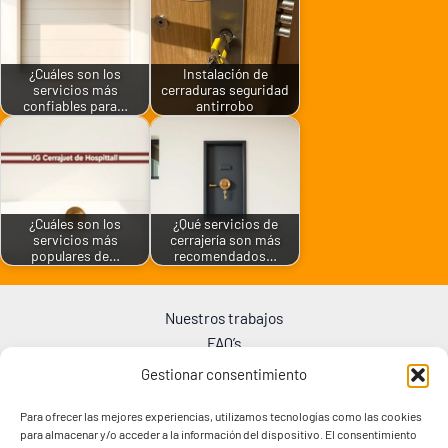
¿Cuáles son los
Instalación de
servicios más
cerraduras seguridad
confiables para…
antirrobo
¿Cuáles son los
¿Qué servicios de
servicios más
cerrajería son más
populares de…
recomendados…
Nuestros trabajos
FAQ’s
Blog
Gestionar consentimiento
Zonas de trabajo
Aviso Legal
Para ofrecer las mejores experiencias, utilizamos tecnologías como las cookies
para almacenar y/o acceder a la información del dispositivo. El consentimiento
Política de privacidad