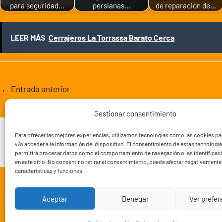
para seguridad…
persianas…
de reparación de…
LEER MÁS
Cerrajeros La Torrassa Barato Cerca
←
Entrada anterior
Gestionar consentimiento
Nuestros trabajos
FAQ’s
Blog
Zonas de tra
Para ofrecer las mejores experiencias, utilizamos tecnologías como las cookies p
y/o acceder a la información del dispositivo. El consentimiento de estas tecnologí
permitirá procesar datos como el comportamiento de navegación o las identificac
en este sitio. No consentir o retirar el consentimiento, puede afectar negativamente 
características y funciones.
Aceptar
Denegar
Ver prefe