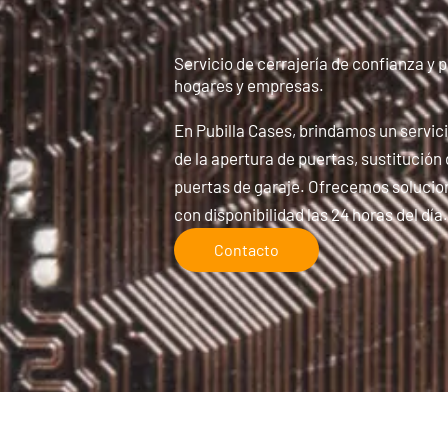
Servicio de cerrajería de confianza y 
hogares y empresas.
En Pubilla Cases, brindamos un servici
de la apertura de puertas, sustitució
puertas de garaje. Ofrecemos solucion
con disponibilidad las 24 horas del día
Contacto