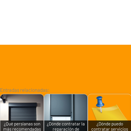
Entradas relacionadas:
¿Qué persianas son
¿Dónde contratar la
¿Dónde puedo
más recomendadas
reparación de
contratar servicios