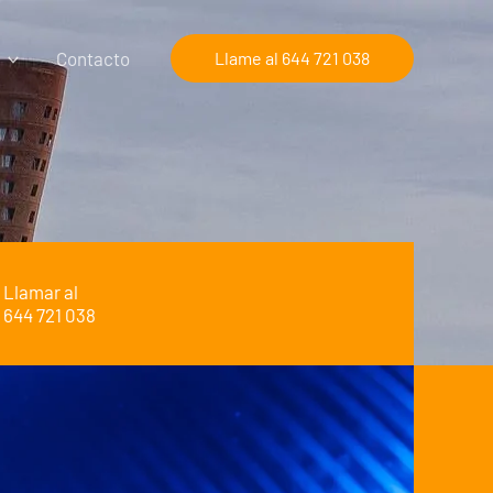
Contacto
Llame al 644 721 038
Llamar al
644 721 038