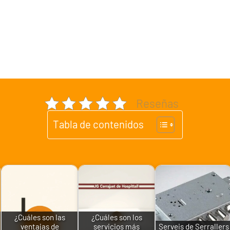
Reseñas
Tabla de contenidos
¿Cuáles son las
¿Cuáles son los
ventajas de
servicios más
Serveis de Serrallers